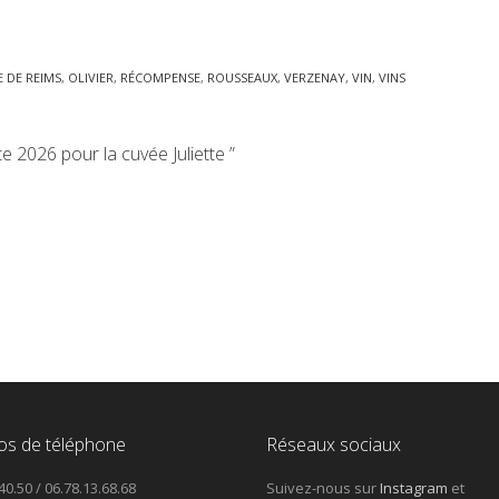
 DE REIMS
,
OLIVIER
,
RÉCOMPENSE
,
ROUSSEAUX
,
VERZENAY
,
VIN
,
VINS
 2026 pour la cuvée Juliette ”
s de téléphone
Réseaux sociaux
40.50 / 06.78.13.68.68
Suivez-nous sur
Instagram
et