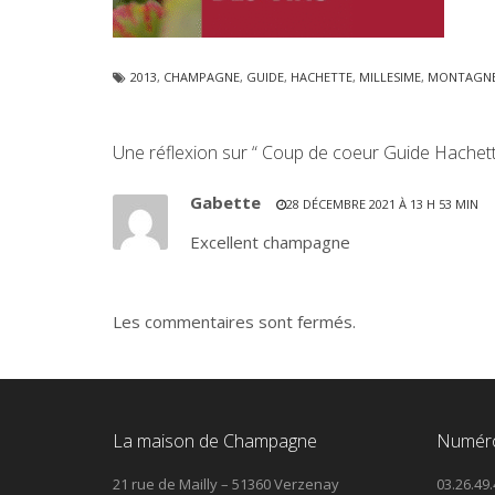
2013
,
CHAMPAGNE
,
GUIDE
,
HACHETTE
,
MILLESIME
,
MONTAGNE
Une réflexion sur “ Coup de coeur Guide Hachette
Gabette
28 DÉCEMBRE 2021 À 13 H 53 MIN
Excellent champagne
Les commentaires sont fermés.
La maison de Champagne
Numéro
21 rue de Mailly – 51360 Verzenay
03.26.49.