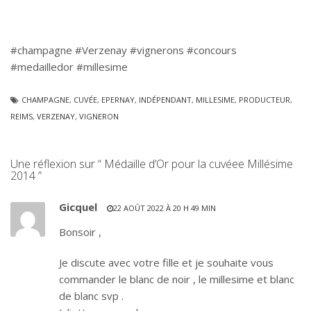
#champagne #Verzenay #vignerons #concours
#medailledor #millesime
CHAMPAGNE
,
CUVÉE
,
EPERNAY
,
INDÉPENDANT
,
MILLESIME
,
PRODUCTEUR
,
REIMS
,
VERZENAY
,
VIGNERON
Une réflexion sur “ Médaille d’Or pour la cuvéee Millésime
2014 ”
Gicquel
22 AOÛT 2022 À 20 H 49 MIN
Bonsoir ,
Je discute avec votre fille et je souhaite vous
commander le blanc de noir , le millesime et blanc
de blanc svp .