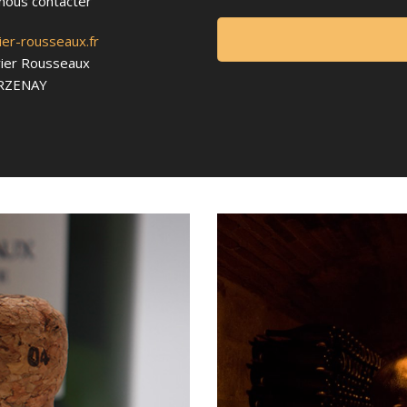
nous contacter
er-rousseaux.fr
vier Rousseaux
ERZENAY