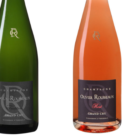
e Tradition Doux-
La Cuvée Rosé
Rousseaux
Médailles et récompenses • Notre gamme
Notre gamme