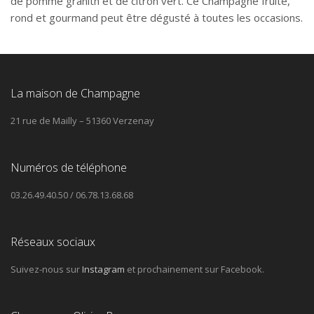
de pomme granith et de citron vert. Ce Champagne fruité,
rond et gourmand peut être dégusté à toutes les occasions.
La maison de Champagne
21 rue de Mailly – 51360 Verzenay
Numéros de téléphone
03.26.49.40.50 / 06.78.13.68.68
Réseaux sociaux
Suivez-nous sur
Instagram
et prochainement sur Facebook.