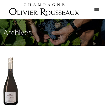
Archives
La
Cuvée
Blanc
de
Blancs
2016
Notre gamme