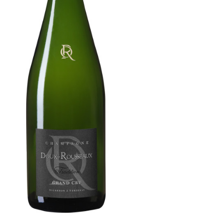
La Cuvée Tradition Doux-
Rousseaux
Notre gamme