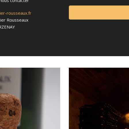
nous contacter
er-rousseaux.fr
vier Rousseaux
ERZENAY