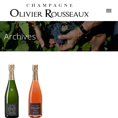
Archives
La
Cuvée
La Cuvée
Rosé
Tradition
Doux-
Médailles et
Rousseaux
récompenses
Notre gamme
• Notre