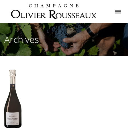
Archives
La
Cuvée
Blanc
de
Blancs
2016
Notre gamme