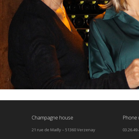
Champagne house
Phone 
21 rue de Mailly – 51360 Verzenay
03.26.49.