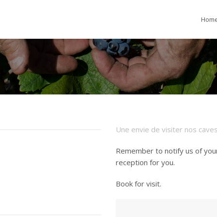
Hom
Une envie de visiter nos cave
Remember to notify us of your
reception for you.
Book for visit.