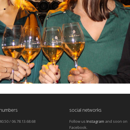
numbers
social networks
40.50 / 06.78.13.68.68
Follow us
Instagram
and soon on
Facebook.